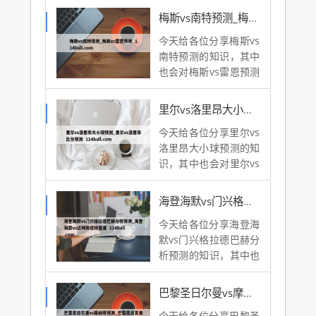
行解释，如果能碰巧解
梅斯vs南特预测_梅斯vs雷恩预测 114ball.com
决你现在面临的问题，
今天给各位分享梅斯vs
别忘了关注本站，现在
南特预测的知识，其中
开始吧！本文目录一
也会对梅斯vs雷恩预测
览： 1、利物浦vs纽卡
进行解释，如果能碰巧
斯尔:红箭三侠首发,蒂
解决你现在面临的问
亚戈复出替补待命 2、
里尔vs洛里昂大小球预测_里尔vs洛里昂比分预测 114ball.com
题，别忘了关注本站，
利物浦...
今天给各位分享里尔vs
现在开始吧！本文目录
洛里昂大小球预测的知
一览： 1、梅斯对马赛
识，其中也会对里尔vs
比分预测 2、10月29日
洛里昂比分预测进行解
绿茵线报扫盘预测分析
释，如果能碰巧解决你
3、5月21日足球比赛
海登海默vs门兴格拉德巴赫分析预测_海登海默vs达姆斯塔特直播 114ball.com
现在面临的问题，别忘
分...
今天给各位分享海登海
了关注本站，现在开始
默vs门兴格拉德巴赫分
吧！本文目录一览：
析预测的知识，其中也
1、里尔队4-0战胜洛里
会对海登海默vs达姆斯
昂队,你对这场比赛如何
塔特直播进行解释，如
评价? 2、3.10足球推...
巴黎圣日尔曼vs摩纳哥预测_巴黎圣日耳曼vs摩纳哥比分预测 114ball.com
果能碰巧解决你现在面
今天给各位分享巴黎圣