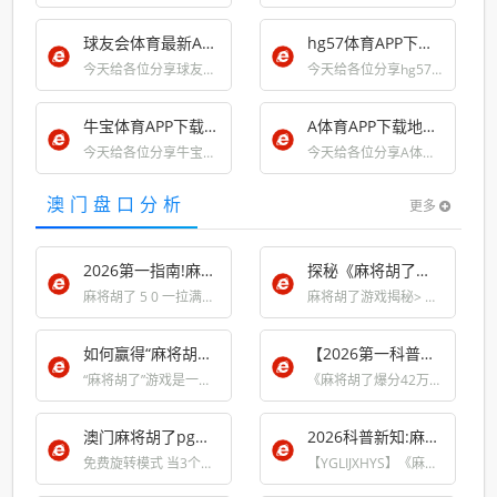
球友会体育最新APP下载地址_球友俱乐部 114ball.com
hg57体育APP下载地址_hg0086体育 114ball.com
今天给各位分享球友会体育最新APP下载地址的知识，其中也会对球友俱乐部进行解释，如果能碰巧解决你现在面临的问题，别忘了关注本站，现在开始吧！本文目录一览： 1、业余足球直播app哪个好 2、qy球...
今天给各位分享hg57体育APP下载地址的知识，其中也会对hg0086体育进行解释，如果能碰巧解决你现在面临的问题，别忘了关注本站，现在开始吧！本文目录一览： 1、装乖_八宝粥粥.txt最新章节/...
牛宝体育APP下载地址_牛宝体育app下载地址在哪 114ball.com
A体育APP下载地址_apy体育 114ball.com
今天给各位分享牛宝体育APP下载地址的知识，其中也会对牛宝体育app下载地址在哪进行解释，如果能碰巧解决你现在面临的问题，别忘了关注本站，现在开始吧！本文目录一览： 1、男妈妈是什么意思 男妈妈是...
今天给各位分享A体育APP下载地址的知识，其中也会对apy体育进行解释，如果能碰巧解决你现在面临的问题，别忘了关注本站，现在开始吧！本文目录一览： 1、nba体育赛事直播播放器app下载 2、想要...
澳门盘口分析
更多
2026第一指南!麻将胡了 5 0 一拉满屏发财
探秘《麻将胡了》17万大奖:玩法揭秘与技巧分享
麻将胡了 5 0 一拉满屏发财【網: ←8594·CC ←】 【網: ←35589·CC ←】←←←【手动在浏览器打开】Redis(Remote Dictionary Server)是一款开源的高...
麻将胡了游戏揭秘> 麻将胡了爆大奖事件《麻将胡了》系列游戏，一直被玩家们视为赢钱的宝地。而最近，一位玩家的爆17万大奖，更是让全网震惊。 《麻将胡了》系列游戏因其独特的玩法机制，成为玩家热衷的赢钱...
如何赢得“麻将胡了”游戏的大奖
【2026第一科普】麻将胡了爆分42万视频
“麻将胡了”游戏是一款五轴四行的视频老虎机游戏，拥有高达1024种的中奖路数。在游戏中，玩家可以自由设置投注的大小和倍数，非常灵活方便。赔付规则清晰明了，依据“赔付表”上的符号价值和玩家的下注情况...
《麻将胡了爆分42万视频》【網——http://8594.cc ——】《麻将胡了爆分42万视频》【網——http://35589.cc ——】哔哩哔哩麻将胡了爆分30万视频的个人动态,在这里可以看...
澳门麻将胡了pg免费旋转12次
2026科普新知:麻将胡了免费旋转40次
免费旋转模式 当3个夺宝符号在任何位置上同时出现时，将触发免费旋转模式，并授予玩家10次免费旋转机会。每多出一个夺宝符号，就会增加2次免费旋转次数。在此模式下，第3转轴上的所有符号（同样排除百搭符...
【YGLIJXHYS】《麻将胡了免费旋转40次》【—網: HG08A·COM—】【—網: HG08A·CC—】在《麻将胡了》的游戏中，乘数递增规则为：每轮旋转触发赢奖后，乘数会依次递增，路径为x1...