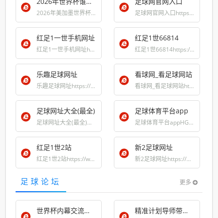
2026年世界杯谁最有可能夺冠
足球网官网入口
2026年美加墨世界杯已经进入了一年的倒计时，世界杯就是足球的最高级赛事。如果说大耳朵杯是欧洲俱乐部敲开欧洲豪门的钥匙，那么核心球员带队捧起大力神杯就是加冕球王的必需品。目前国际足联排名前五的球队...
足球网官网入口https://m.114ball.com/...
红足1一世手机网址
红足1世66814
红足1一世手机网址https://ball.114ball.com/...
红足1世66814https://m.114ball.com/...
乐趣足球网址
看球网_看足球网站
乐趣足球网址https://ball.114ball.com/...
看球网_看足球网站https://m.114ball.com/...
足球网址大全(最全)
足球体育平台app
足球网址大全(最全)看球网_看个球网页_看足球网站https://ball.114ball.com/...
足球体育平台appHG08体育 网址 HG08.com hg08.cc...
红足1世2站
新2足球网址
红足1世2站https://www.114ball.com/...
新2足球网址https://www.gkfoikbhrtgnvcklhnjkdgd.app/sports?gameType=1&key=4774256...
足球论坛
更多
世界杯内幕交流群,欢迎新人加入(同行勿扰)
精准计划导师带赚包赔,金牌团队稳定赚钱亏损包赔