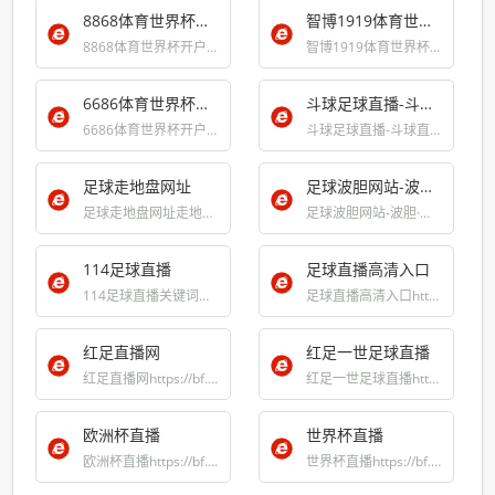
8868体育世界杯开户平台玩家首选-官方入口
智博1919体育世界杯开户平台玩家首选-官方入口
8868体育世界杯开户平台玩家首选-官方入口【8868】8868体育官网下载足球赛事官网提供最新世界杯、8868官网、足球直播、8868、篮球、8868官网网页版、比赛资讯《 8868体育》赛程安...
智博1919体育世界杯开户平台玩家首选-官方入口【智博1919】智博1919体育官网下载足球赛事官网提供最新世界杯、智博1919官网、足球直播、智博1919、篮球、智博1919官网网页版、比赛资讯...
6686体育世界杯开户平台玩家首选-官方入口
斗球足球直播-斗球直播,NBA直播吧
6686体育世界杯开户平台玩家首选-官方入口【6686】6686体育官网下载足球赛事官网提供最新世界杯、6686官网、足球直播、6686、篮球、6686官网网页版、比赛资讯《 6686体育》赛程安...
斗球足球直播-斗球直播,NBA直播吧斗球直播以最专业的技术为用户带来NBA直播吧,NBA常规赛在线观看,CBA直播,绿色足球直播,英超直播,西甲直播,国足世预赛直播,欧冠直播,欧冠决赛直播等足球篮...
足球走地盘网址
足球波胆网站-波胆·足球官方版
足球走地盘网址走地大球分析软件是什么,最有名的为AutoBetSoft走地大球分析系统。(www.35ty.com) AutoBetSoft 研发团队将云端大数据与人工智能技术成功应用于走地大球分...
足球波胆网站-波胆·足球官方版🐻导语:波胆·足球😳是一家备受瞩目的体育平台,💜提供丰富多样的体育赛事和刺激的游戏体验。如果您想加入波胆·足球的大家庭,参与其中的乐趣,本文将为您详细介绍波胆玩法规则...
114足球直播
足球直播高清入口
114足球直播关键词：足球直播描述：114足球直播为球迷提供足球直播,足球视频直播,足球比赛直播免费在线观看,24小时不间断更新免费高清直播信号源,看比赛上114足球直播。https://bf.2...
足球直播高清入口https://bf.114ball.com/...
红足直播网
红足一世足球直播
红足直播网https://bf.27zhibo.com/...
红足一世足球直播https://bf.27zhibo.com/...
欧洲杯直播
世界杯直播
欧洲杯直播https://bf.27zhibo.com/...
世界杯直播https://bf.27zhibo.com/...