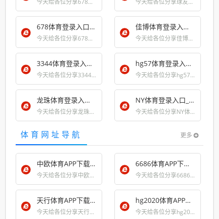
今天给各位分享678体育登录入口的知识，其中也会对67 体育进行解释，如果能碰巧解决你现在面临的问题，别忘了关注本站，现在开始吧！本文目录一览： 1、2025年四川中考查分 2、体彩足球8场过67...
今天给各位分享球友会体育登录入口的知识，其中也会对球友联盟进行解释，如果能碰巧解决你现在面临的问题，别忘了关注本站，现在开始吧！本文目录一览： 1、南京哪里有乒乓球俱乐部或有乒乓高手的体育馆 2、...
678体育登录入口_678体育综合 计划交流群114ball.com
佳博体育登录入口_佳博app官方下载 计划交流群114ball.com
今天给各位分享678体育登录入口的知识，其中也会对678体育综合进行解释，如果能碰巧解决你现在面临的问题，别忘了关注本站，现在开始吧！本文目录一览： 1、678体育是正规的吗 2、为啥高考在678...
今天给各位分享佳博体育登录入口的知识，其中也会对佳博app官方下载进行解释，如果能碰巧解决你现在面临的问题，别忘了关注本站，现在开始吧！本文目录一览： 1、金华市佳博食品有限公司怎么样? 2、佳博...
3344体育登录入口_4234官方登录首页 计划交流群114ball.com
hg57体育登录入口_体育官网平台 计划交流群114ball.com
今天给各位分享3344体育登录入口的知识，其中也会对4234官方登录首页进行解释，如果能碰巧解决你现在面临的问题，别忘了关注本站，现在开始吧！本文目录一览： 1、体育锻炼海报-适合8.8全民健身日...
今天给各位分享hg57体育登录入口的知识，其中也会对体育官网平台进行解释，如果能碰巧解决你现在面临的问题，别忘了关注本站，现在开始吧！本文目录一览： 1、硝酸汞与过量氨水反应和与适量氨水反应现象 ...
龙珠体育登录入口_龙珠体验服 计划交流群114ball.com
NY体育登录入口_体育app官网登录 计划交流群114ball.com
今天给各位分享龙珠体育登录入口的知识，其中也会对龙珠体验服进行解释，如果能碰巧解决你现在面临的问题，别忘了关注本站，现在开始吧！本文目录一览： 1、有哪些直播平台? 2、龙珠体育正规吗 3、腾讯有...
今天给各位分享NY体育登录入口的知识，其中也会对体育app官网登录进行解释，如果能碰巧解决你现在面临的问题，别忘了关注本站，现在开始吧！本文目录一览： 1、ny是什么品牌? 2、ny这个牌子有人了...
体育网址导航
更多
中欧体育APP下载地址_中欧体育集团 114ball.com
6686体育APP下载地址_六六六体育网 114ball.com
今天给各位分享中欧体育APP下载地址的知识，其中也会对中欧体育集团进行解释，如果能碰巧解决你现在面临的问题，别忘了关注本站，现在开始吧！本文目录一览： 1、第217次米兰德比,成为名副其实的中国德...
今天给各位分享6686体育APP下载地址的知识，其中也会对六六六体育网进行解释，如果能碰巧解决你现在面临的问题，别忘了关注本站，现在开始吧！本文目录一览： 1、我去沃尔夫斯堡网站看到有亚洲赞助商是...
天行体育APP下载地址_天行体育app下载地址是什么 114ball.com
hg2020体育APP下载地址_体育官网app 114ball.com
今天给各位分享天行体育APP下载地址的知识，其中也会对天行体育app下载地址是什么进行解释，如果能碰巧解决你现在面临的问题，别忘了关注本站，现在开始吧！本文目录一览： 1、寻宝天行访问频繁被限制如...
今天给各位分享hg2020体育APP下载地址的知识，其中也会对体育官网app进行解释，如果能碰巧解决你现在面临的问题，别忘了关注本站，现在开始吧！本文目录一览： 1、羊城通学生卡遗失 2、魔兽世界...