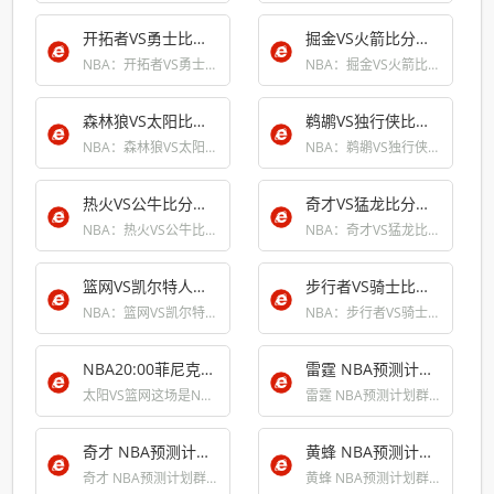
开拓者VS勇士比分预测盘口数据分析
掘金VS火箭比分预测盘口数据分析
NBA：开拓者VS勇士比赛时间：2025-11-22 11:00过去两个赛季开拓者处于重建阶段，不过上赛季球队战斗力已逐步提升，特别是防守端效率可观，在联盟中一直扮演着搅局者的角色。本赛季，开拓者...
NBA：掘金VS火箭比赛时间：2025-11-22 10:30过去两个赛季，掘金阵容深度问题凸显，导致球队连续在西部半决赛折戟。本赛季，掘金通过大交易送走小波特，换来约翰逊，同时补强了小哈达威、布...
森林狼VS太阳比分预测盘口数据分析
鹈鹕VS独行侠比分预测盘口数据分析
NBA：森林狼VS太阳比赛时间：2025-11-22 10:00森林狼以防守作为立队之本，上赛季通过大交易送走唐斯，换来兰德尔。在季后赛中，森林狼先后淘汰湖人与勇士，不过最终完败于雷霆，连续两个赛...
NBA：鹈鹕VS独行侠比赛时间：2025-11-22 09:30鹈鹕队此前几个赛季屡屡受挫，连续在季后赛首轮或附加赛阶段折戟。上赛季，球队通过大交易引入悍将德章泰·穆雷，然而天不遂人愿，球队所有主...
热火VS公牛比分预测盘口数据分析
奇才VS猛龙比分预测盘口数据分析
NBA：热火VS公牛比赛时间：2025-11-22 09:00热火近两个赛季的竞技状态持续下滑。上赛季，球队将巴特勒交易离队，成功卸下巨额薪资包袱，不过最终在季后赛首轮就遗憾出局。本赛季，热火进行...
NBA：奇才VS猛龙比赛时间：2025-11-22 08:30过去两个赛季，奇才队彻底走上摆烂之路。上赛季，他们选中榜眼秀萨尔，赛季中期送走悍将库兹玛，换来老将米德尔顿；本赛季又送走普尔，交易得到...
篮网VS凯尔特人比分预测盘口数据分析
步行者VS骑士比分预测盘口数据分析
NBA：篮网VS凯尔特人比赛时间：2025-11-22 08:30篮网在巨头模式未能取得成功后，过去两个赛季便踏上了逐步重建之路。上赛季，球队送走布里奇斯，换回多个选秀权；本赛季，又将约翰逊交易出...
NBA：步行者VS骑士比赛时间：2025-11-22 08:00步行者近两个赛季在老帅卡莱尔的悉心调教下，战斗力显著提升。上赛季，球队一路过关斩将强势闯入总决赛，然而在抢七大战中遗憾负于雷霆，与总...
NBA20:00菲尼克斯太阳 VS 布鲁克林篮网
雷霆 NBA预测计划群_ 欢迎新人加入 85588典me
太阳VS篮网这场是NBA季前赛澳门站的场次，太阳第一场季前赛103比81完胜湖人，布克打了25分钟砍下24分2篮板7助攻1封盖，狄龙-布鲁克斯首秀（10分2篮板3助攻1抢断）三分4中3，格雷森-阿...
雷霆 NBA预测计划群_ 欢迎新人加入 85588典me雷霆 NBA预测计划群_ 欢迎新人加入 85588典me，NBA季前赛10月份开始！雷霆 NBA预测计划群_ 欢迎新人加入 85588典me...
奇才 NBA预测计划群_ 欢迎新人加入 85588典me
黄蜂 NBA预测计划群_ 欢迎新人加入 85588典me
奇才 NBA预测计划群_ 欢迎新人加入 85588典me奇才 NBA预测计划群_ 欢迎新人加入 85588典me，NBA季前赛10月份开始！奇才 NBA预测计划群_ 欢迎新人加入 85588典me...
黄蜂 NBA预测计划群_ 欢迎新人加入 85588典me黄蜂 NBA预测计划群_ 欢迎新人加入 85588典me，NBA季前赛10月份开始！黄蜂 NBA预测计划群_ 欢迎新人加入 85588典me...