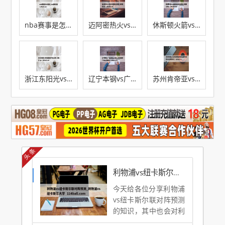
nba赛事是怎么安排的_nba赛制流程 114ball.com
迈阿密热火vs多伦多猛龙比分预测_迈阿密热火队 114ball.com
休斯顿火箭vs孟菲斯灰熊比分预测_休顿斯火箭队 114ball.com
浙江东阳光vs青岛国信水产盘口分析_东阳光 ipo 114ball.com
辽宁本钢vs广州龙狮盘口分析_辽宁本钢对广州的比赛回放 114ball.com
苏州肯帝亚vs北京首钢竞彩预测_苏州肯帝亚对北京紫禁勇士 114ball.com
头条
利物浦vs纽卡斯尔联对阵预测_利物浦vs纽卡斯尔大学 114ball.com
今天给各位分享利物浦
vs纽卡斯尔联对阵预测
的知识，其中也会对利
物浦vs纽卡斯尔大学进