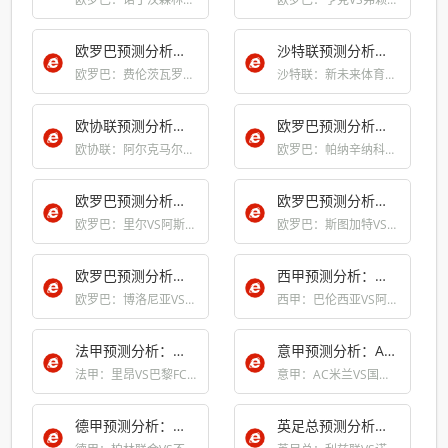
欧罗巴预测分析：费伦茨瓦罗斯VS布拉加
沙特联预测分析：新未来体育VS布赖代合作
欧罗巴：费伦茨瓦罗斯VS布拉加时间：2026-03-13 4:00场地：安盟竞技场体育场费伦茨瓦罗斯作为匈甲传统强队，本赛季联赛表现稳定，与榜首同分，争冠与欧战晋级双线战意拉满。球队近期状态火热，...
沙特联：新未来体育VS布赖代合作时间：2026-03-13 3:00场地：哈立德国王体育城体育场新未来体育当前在沙特联赛中位列第8，累积了32分，整体表现处于中上游水平。在最近10场赛事中，他们取...
欧协联预测分析：阿尔克马尔VS布拉格斯巴达
欧罗巴预测分析：帕纳辛纳科斯VS皇家贝蒂斯
欧协联：阿尔克马尔VS布拉格斯巴达时间：2026-03-13 1:45场地：AFAS球场阿尔克马尔在上轮联赛客场以1比2惜败于埃因霍温，近3场正式比赛仅取得1胜2负的战绩，状态有所波动。球队防守端...
欧罗巴：帕纳辛纳科斯VS皇家贝蒂斯时间：2026-03-13 01:45场地：阿波斯托洛斯·尼古拉迪斯球场帕纳辛纳科斯于上轮联赛客场以4比1的较大优势战胜莱瓦贾科斯，在近7场正式赛事里，取得了4胜...
欧罗巴预测分析：里尔VS阿斯顿维拉
欧罗巴预测分析：斯图加特VS波尔图
欧罗巴：里尔VS阿斯顿维拉时间：2026-03-13 1:45场地：皮埃尔莫鲁瓦球场里尔近期的竞技状态相对稳定，在最近参与的10场赛事中，他们取得了4胜3平3负。球队在防守端展现出了不俗的实力，平...
欧罗巴：斯图加特VS波尔图时间：2026-03-13 1:45场地：梅塞德斯-奔驰竞技场斯图加特上轮联赛客场作战与美因茨2比2战成平局。回顾球队近10场正式比赛，他们斩获了6胜2平2负的佳绩，整体...
欧罗巴预测分析：博洛尼亚VS罗马
西甲预测分析：巴伦西亚VS阿拉维斯
欧罗巴：博洛尼亚VS罗马时间：2026-03-13 1:45场地：雷纳托·达拉亚球场博洛尼亚近期展现出了不俗的竞技状态，在最近10场赛事中，他们取得了6胜1平3负。球队的防守端表现尤为稳健，平均每...
西甲：巴伦西亚VS阿拉维斯比赛时间：2026-03-09 04：00：00巴伦西亚目前在西甲排名第15位，积分29分，处于联赛下游。球队近三场比赛分别主场1-0击败奥萨苏纳、客场1-2不敌比利亚雷...
法甲预测分析：里昂VS巴黎FC
意甲预测分析：AC米兰VS国际米兰
法甲：里昂VS巴黎FC比赛时间：2026-03-09 03：45：00里昂目前在法甲排名第3位，积分45分，处于欧冠正赛区。球队近三场比赛分别主场2-2战平朗斯、客场2-3不敌马赛、客场1-3负于...
意甲：AC米兰VS国际米兰比赛时间：2026-03-09 03：45：00AC米兰目前在意甲排名第2位，积分57分，稳居欧冠正赛区。球队近三场比赛分别客场2-0击败克雷莫纳、主场0-1负于帕尔马、...
德甲预测分析：柏林联合VS不来梅
英足总预测分析：利兹联VS诺维奇