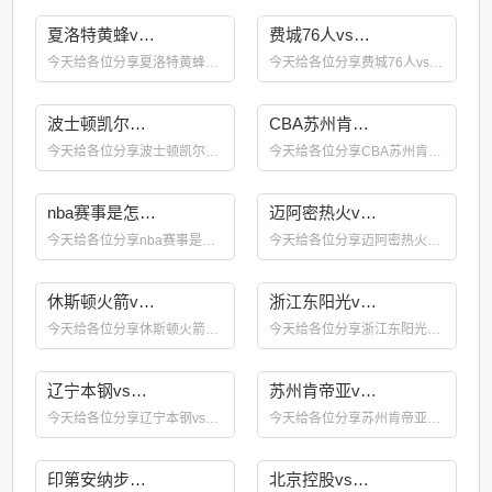
其...
中...
夏洛特黄蜂vs金州勇士预测_夏洛特黄蜂vs华盛顿奇才 114ball.com
费城76人vs夏洛特黄蜂赛前预测_费城76人队百科 114ball.com
今天给各位分享夏洛特黄蜂vs
今天给各位分享费城76人vs夏
金州勇士预测的知识，其中也
洛特黄蜂赛前预测的知识，
会...
其...
波士顿凯尔特人vs芝加哥公牛对阵预测_boston凯尔特人 114ball.com
CBA苏州肯帝亚_cba苏州肯帝亚主帅李楠执教战绩 114ball.com
今天给各位分享波士顿凯尔特
今天给各位分享CBA苏州肯帝
人vs芝加哥公牛对阵预测的知
亚的知识，其中也会对cba
识...
苏...
nba赛事是怎么安排的_nba赛制流程 114ball.com
迈阿密热火vs多伦多猛龙比分预测_迈阿密热火队 114ball.com
今天给各位分享nba赛事是怎
今天给各位分享迈阿密热火vs
么安排的的知识，其中也会对
多伦多猛龙比分预测的知识，
n...
其...
休斯顿火箭vs孟菲斯灰熊比分预测_休顿斯火箭队 114ball.com
浙江东阳光vs青岛国信水产盘口分析_东阳光 ipo 114ball.com
今天给各位分享休斯顿火箭vs
今天给各位分享浙江东阳光vs
孟菲斯灰熊比分预测的知识，
青岛国信水产盘口分析的知
其...
识，...
辽宁本钢vs广州龙狮盘口分析_辽宁本钢对广州的比赛回放 114ball.com
苏州肯帝亚vs北京首钢竞彩预测_苏州肯帝亚对北京紫禁勇士 114ball.com
今天给各位分享辽宁本钢vs广
今天给各位分享苏州肯帝亚vs
州龙狮盘口分析的知识，其中
北京首钢竞彩预测的知识，其
也...
中...
印第安纳步行者vs迈阿密热火比分预测_印第安纳步行者战绩 114ball.com
北京控股vs山东高速预测_山东和北控谁赢了 114ball.com