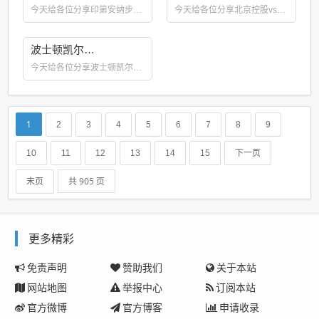
今天给各位分享印第安纳步行
今天给各位分享北京控股vs山
者vs迈阿密热火比分预测的知
东高速预测的知识，其中也会
识...
对...
波士顿凯尔特人vs奥兰多魔术竞彩预测_波斯顿凯尔特人队球员名单 114ball.com
今天给各位分享波士顿凯尔特
人vs奥兰多魔术竞彩预测的知
识...
1
2
3
4
5
6
7
8
9
10
11
12
13
14
15
下一页
共 905 页
末页
更多精彩
免责声明
赞助我们
关于本站
网站地图
举报中心
订阅本站
官方微博
官方博客
申请收录