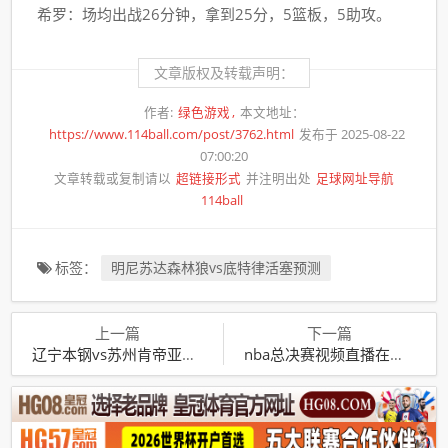
希罗：场均出战26分钟，拿到25分，5篮板，5助攻。
文章版权及转载声明：
作者:
绿色游戏
本文地址：
https://www.114ball.com/post/3762.html
发布于 2025-08-22
07:00:20
文章转载或复制请以
超链接形式
并注明出处
足球网址导航
114ball
标签：
明尼苏达森林狼vs底特律活塞预测
上一篇
下一篇
辽宁本钢vs苏州肯帝亚预测_辽宁本钢和苏州肯尼亚直播 114ball.com
nba总决赛视频直播在线直播腾讯_nba总决赛现场直播在线观看 114ball.com