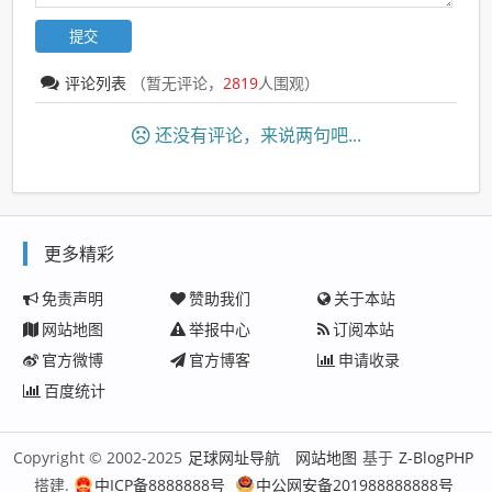
评论列表
（暂无评论，
2819
人围观）
还没有评论，来说两句吧...
更多精彩
免责声明
赞助我们
关于本站
网站地图
举报中心
订阅本站
官方微博
官方博客
申请收录
百度统计
Copyright © 2002-2025
足球网址导航
网站地图
基于
Z-BlogPHP
搭建.
中ICP备8888888号
中公网安备201988888888号