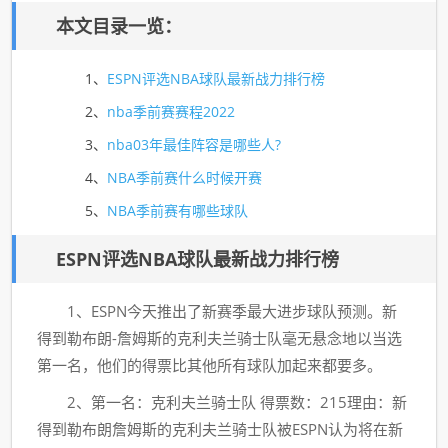
本文目录一览：
1、
ESPN评选NBA球队最新战力排行榜
2、
nba季前赛赛程2022
3、
nba03年最佳阵容是哪些人?
4、
NBA季前赛什么时候开赛
5、
NBA季前赛有哪些球队
ESPN评选NBA球队最新战力排行榜
1、ESPN今天推出了新赛季最大进步球队预测。新
得到勒布朗-詹姆斯的克利夫兰骑士队毫无悬念地以当选
第一名，他们的得票比其他所有球队加起来都要多。
2、第一名：克利夫兰骑士队 得票数：215理由：新
得到勒布朗詹姆斯的克利夫兰骑士队被ESPN认为将在新