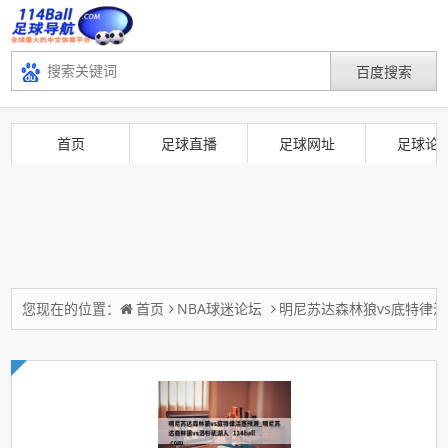
首页
足球直播
足球网址
足球论
您现在的位置：
首页
NBA球迷论坛
明尼苏达森林狼vs底特律活塞预