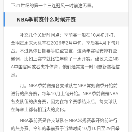
下21世纪的第一个三连冠风一时前途无量。
NBA季前赛什么时候开赛
补充几个关键时间点：季前赛一般在10月初开打，
全明星周末大概率在2026年2月中旬，季后赛4月下旬开
战。不过具体日期要等联盟官宣，这两年赛程安排有些
微调，比如上赛季就比往年晚了一周开赛。建议关注NB
A中国官网或者虎扑体育，他们通常第一时间更新赛程信
息。
月。NBA季前赛是各支球队在NBA常规赛季开始前
进行的热身赛，每年10月上旬开始。NBA季前赛是NBA
各支队伍的热身赛，因为在每个赛季结束后，每支球队
在阵容上都有相当大的变化。
NBA季前赛是各支球队在NBA常规赛季开始前进行
的热身赛。今年的季前赛于当地时间10月10日至29日举