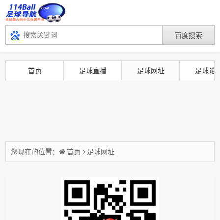
首页
足球直播
足球网址
足球论
您现在的位置：
首页
足球网址