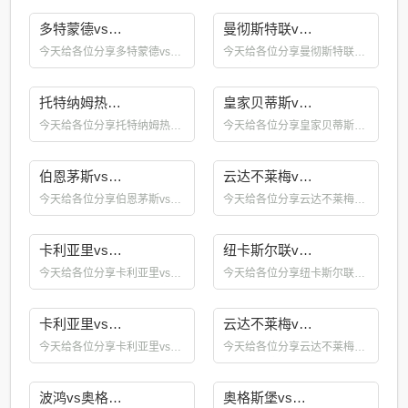
中...
中...
多特蒙德vs奥格斯堡赛前预测_多特蒙德 vs 奥格斯堡 114ball.com
曼彻斯特联vs水晶宫预测_曼彻斯特对水晶宫 114ball.com
今天给各位分享多特蒙德vs奥
今天给各位分享曼彻斯特联vs
格斯堡赛前预测的知识，其中
水晶宫预测的知识，其中也会
也...
对...
托特纳姆热刺vs阿斯顿维拉竞彩预测_托特纳姆热刺vs阿森纳 114ball.com
皇家贝蒂斯vs毕尔巴鄂竞技对阵预测_皇家贝蒂斯对巴塞罗那分析预测 114ball.com
今天给各位分享托特纳姆热刺
今天给各位分享皇家贝蒂斯vs
vs阿斯顿维拉竞彩预测的知
毕尔巴鄂竞技对阵预测的知
识，...
识，...
伯恩茅斯vs阿斯顿维拉赛前预测_伯恩茅斯是哪个联赛 114ball.com
云达不莱梅vs霍芬海姆赛前预测_云达不莱梅vs汉诺威比分预测 114ball.com
今天给各位分享伯恩茅斯vs阿
今天给各位分享云达不莱梅vs
斯顿维拉赛前预测的知识，其
霍芬海姆赛前预测的知识，其
中...
中...
卡利亚里vs恩波利阵容预测_卡利亚里vs恩波利比分预测 114ball.com
纽卡斯尔联vs卢顿阵容预测_纽卡斯尔联vs狼队比分预测 114ball.com
今天给各位分享卡利亚里vs恩
今天给各位分享纽卡斯尔联vs
波利阵容预测的知识，其中也
卢顿阵容预测的知识，其中也
会...
会...
卡利亚里vs国际米兰分析预测_卡利亚里vs国际米兰比分预测 114ball.com
云达不莱梅vsRB莱比锡前瞻预测_云达不莱梅比赛推迟 114ball.com
今天给各位分享卡利亚里vs国
今天给各位分享云达不莱梅
际米兰分析预测的知识，其中
vsRB莱比锡前瞻预测的知
也...
识，其...
波鸿vs奥格斯堡对阵预测_波鸿vs斯图加特预测 114ball.com
奥格斯堡vs多特蒙德分析预测_奥格斯堡vs多特蒙德比赛结果 114ball.com