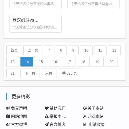
今天给各位分享波鸿vs奥格斯
今天给各位分享奥格斯堡vs多
堡对阵预测的知识，其中也会
特蒙德分析预测的知识，其中
对...
也...
西汉姆联vs卢顿分析预测_西汉姆联视频 114ball.com
今天给各位分享西汉姆联vs卢
顿分析预测的知识，其中也会
对...
首页
上一页
7
8
9
10
11
12
14
13
15
16
17
18
19
20
共 625 页
21
下一页
末页
更多精彩
免责声明
赞助我们
关于本站
网站地图
举报中心
订阅本站
官方微博
官方博客
申请收录