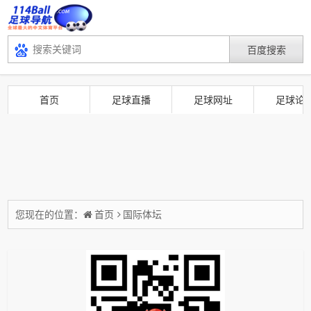
首页
足球直播
足球网址
足球论
您现在的位置：
首页
国际体坛