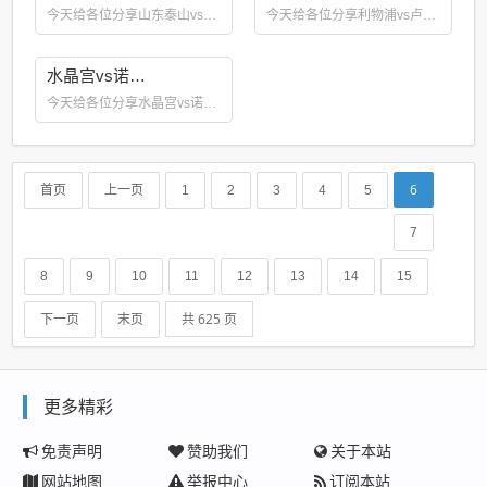
今天给各位分享山东泰山vs大
今天给各位分享利物浦vs卢顿
连人对阵预测的知识，其中也
赛前预测的知识，其中也会对
会...
利...
水晶宫vs诺丁汉森林阵容预测_水晶宫vs纽卡斯尔比赛结果 114ball.com
今天给各位分享水晶宫vs诺丁
汉森林阵容预测的知识，其中
也...
6
首页
上一页
1
2
3
4
5
7
8
9
10
11
12
13
14
15
共 625 页
下一页
末页
更多精彩
免责声明
赞助我们
关于本站
网站地图
举报中心
订阅本站