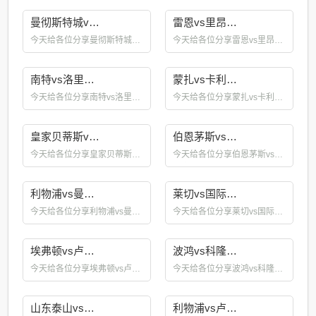
中...
那...
曼彻斯特城vs伯恩利比分预测_曼彻斯特城vs伯明翰 114ball.com
雷恩vs里昂预测_雷恩对里昂直播 114ball.com
今天给各位分享曼彻斯特城vs
今天给各位分享雷恩vs里昂预
伯恩利比分预测的知识，其中
测的知识，其中也会对雷恩对
也...
里...
南特vs洛里昂阵容预测_南特vs雷恩比分预测 114ball.com
蒙扎vs卡利亚里赛前预测_蒙扎足球队阵容 114ball.com
今天给各位分享南特vs洛里昂
今天给各位分享蒙扎vs卡利亚
阵容预测的知识，其中也会对
里赛前预测的知识，其中也会
南...
对...
皇家贝蒂斯vs比利亚雷亚尔赛前预测_皇家贝蒂斯vs塞维利亚比分 114ball.com
伯恩茅斯vs水晶宫预测_伯恩茅斯对水晶宫 114ball.com
今天给各位分享皇家贝蒂斯vs
今天给各位分享伯恩茅斯vs水
比利亚雷亚尔赛前预测的知
晶宫预测的知识，其中也会对
识，...
伯...
利物浦vs曼彻斯特联大小球预测_利物浦vs曼联预测分析 114ball.com
莱切vs国际米兰大小球预测_莱切主场 114ball.com
今天给各位分享利物浦vs曼彻
今天给各位分享莱切vs国际米
斯特联大小球预测的知识，其
兰大小球预测的知识，其中也
中...
会...
埃弗顿vs卢顿比分预测_本轮埃弗顿对战曼联预测 114ball.com
波鸿vs科隆预测_波鸿球队 114ball.com
今天给各位分享埃弗顿vs卢顿
今天给各位分享波鸿vs科隆预
比分预测的知识，其中也会对
测的知识，其中也会对波鸿球
本...
队...
山东泰山vs大连人对阵预测_山东泰山队vs 114ball.com
利物浦vs卢顿赛前预测_利物浦vs卢顿赛前预测比分 114ball.com