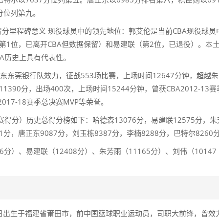
0分位列第九。
得分里程碑意义 现役球员中的领先地位：郭艾伦是当前CBA现役球员
第1位，已离开CBA但数据保留）和易建联（第2位，已退役）。本
A历史上具有代表性。
为广东东莞银行队效力，征战553场比赛，上场时间12647分钟，超越
90分，出场400次，上场时间15244分钟，曾获CBA2012-13
2017-18赛季总决赛MVP等荣誉。
赛得分）历史总得分榜如下：哈德森13076分，易建联12575分，朱
61分，唐正东9087分，刘玉栋8387分，李楠8288分，巴特尔8260
6分）、易建联（12408分）、朱芳雨（11165分）、刘伟（10147
23日出生于福建省莆田市，前中国篮球职业运动员，司职大前锋，曾效