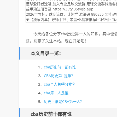
足球爱好者速进!加入专业足球交流群 足球交流群诚邀
或手动注册登录 https://35ty.35tyqb.app
2026世界杯足球交流群、计划群 邀请码 880835 (同行勿
💎【独家内幕】导师手把手带赢📢,精准推荐📈,轻松回血💰
今天给各位分享cba历史第一人的知识，其中也
题，别忘了关注本站，现在开始吧！
本文目录一览：
1、
cba历史前十都有谁
2、
CBA历史第1是谁?
3、
cba个人总得分排名
4、
cba第一人是谁
5、
历史上谁是CBA第一人?
cba历史前十都有谁