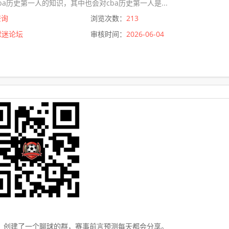
a历史第一人的知识，其中也会对cba历史第一人是...
查询
浏览次数：
213
球迷论坛
审核时间：
2026-06-04
。创建了一个聊球的群，赛事前言预测每天都会分享。