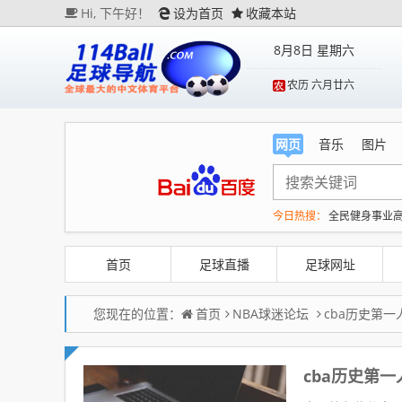
Hi,
下午好！
设为首页
收藏本站
8月8日 星期六
农历 六月廿六
网页
音乐
图片
今日热搜：
全民健身事业
雪佛兰退出中国市场 售后
国乒女单三将晋级四强
首页
足球直播
足球网址
您现在的位置：
首页
NBA球迷论坛
cba历史第一人
cba历史第一人