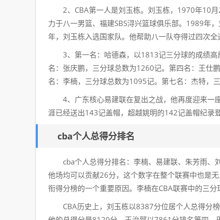
2、CBA第一人是刘玉栋。刘玉栋，1970年1
力于八一男篮、福建SBS浔兴篮球俱乐部。1989年
年，刘玉栋入选国家队。他帮助八一队夺得过四次全
3、第一名：哈德森，以1813记三分球的成绩高
名：张庆鹏，三分球总数为1260记。第四名：王仕鹏
名：李楠，三分球总数为1095记。第七名：杰特，三
4、广东核心易建联在复出之战，他再度迎来一
涯已经送出143记盖帽，超越姚明的142记盖帽纪录
cba个人总得分排名
cba个人总得分排名：李楠、易建联、朱芳雨、
他场均可以贡献26分，这个数字在整个联赛中也是
衔得分榜的一个重要原因。李楠在CBA联赛中的三分球
CBA历史上，刘玉栋以8387分位居个人总得分
他的总得分是8120分。王治郅以7861分排名第四，