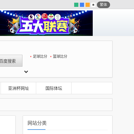
繁体
足球比分
篮球比分
亚洲杯网址
国际体坛
网站分类