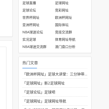
足球直播
足球网址
足球论坛
竞彩网址
世界杯网址
欧洲杯网址
亚洲杯网址
国际体坛
NBA球迷论坛
竞技交流群
实况足球
体育网址导航
NBA球迷交流群
澳门盘口分析
热门文章
「欧洲杯网址」
足球大讲堂：三分钟带你看穿足球盘口
「足球网址」
新2足球网址
「足球论坛」
足球吧
「足球网址」
足球网址导航