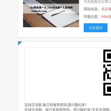
今天给各位分享cb
网站信息：
点击
所属分类：
NBA
点击直达
足球交流群,每日有推荐预测,感兴趣的来?
足球交流群，每日有推荐预测，感兴趣的来?交友足球群