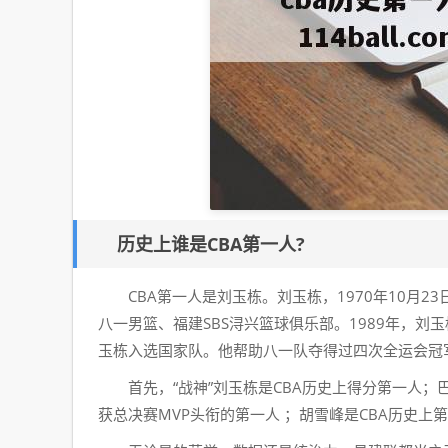
历史上谁是CBA第一人?
CBA第一人是刘玉栋。刘玉栋，1970年10月
八一男篮、福建SBS浔兴篮球俱乐部。1989年，刘
玉栋入选国家队。他帮助八一队夺得过四次全运会冠
首先，“战神”刘玉栋是CBA历史上得分第一人；巴特
获总决赛MVP头衔的第一人 ；胡雪峰是CBA历史上