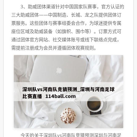
3、助威团体渠道针对中国国家队赛事，官方认证的
三大助威团体——中国制造、长城、龙之队提供团体订
票服务。这些团体与赛事组委会合作，为球迷提供专属
座位区域及助威装备（如旗帜、围巾等）。订票方式可
通过团体官方网站、社交媒体账号或线下联络点完成，
需提前注册成为会员并遵循团体观赛规则。
今天的关于深圳队vs河南队竞猜预测深圳与河南足