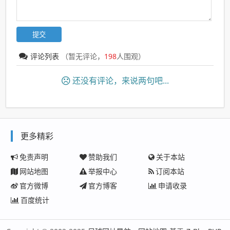
评论列表
（暂无评论，
198
人围观）
还没有评论，来说两句吧...
更多精彩
免责声明
赞助我们
关于本站
网站地图
举报中心
订阅本站
官方微博
官方博客
申请收录
百度统计