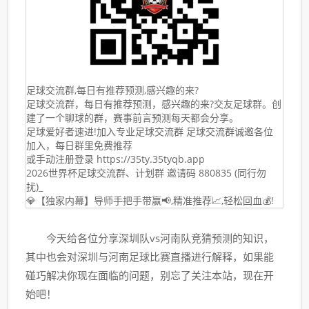
足球交流群,每日有推荐预测,感兴趣的来?
足球交流群，每日有推荐预测，感兴趣的来?交友足球群。创
建了一个聊球的群，赛事前言预测每天都会分享。
足球爱好者速进!加入专业足球交流群 足球交流群诚邀各位
加入，每日群里免费推荐
或手动注册登录 https://35ty.35tyqb.app
2026世界杯足球交流群、计划群 邀请码 880835 (同行勿
扰)_
💎【独家内幕】导师手把手带赢📢,精准推荐📈,轻松回血💰!
今天给各位分享深圳队vs河南队竞猜预测的知识，
其中也会对深圳与河南足球比赛直播进行解释，如果能
碰巧解决你现在面临的问题，别忘了关注本站，现在开
始吧！