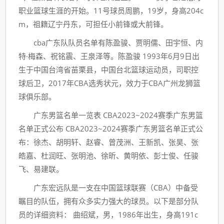
职业篮球生涯的开始。11号球员周鹏，19岁，身高204c
m，祖籍辽宁丹东，可担任小前锋或大前锋。
cba广东队队员名单有陈盈骏、贾明儒、田宇恒、内
特·梅森、祝铭震、王泉泽等。陈盈骏 1993年6月9日出
生于中国台湾省苗栗县，中国台北篮球运动员，司职控
球后卫，2017年CBA选秀状元，效力于CBA广州龙狮篮
球俱乐部。
广东男篮名单一览表 CBA2023~2024赛季广东男篮
名单正式公布 CBA2023~2024赛季广东男篮名单正式公
布：徐杰、胡明轩、赵睿、曾茂洲、王新凯、张昊、张
皓嘉、杜润旺、张明池、徐昕、黄明依、彭士俊、任骏
飞、易建联。
广东宏远队是一支在中国篮球联赛（CBA）中备受
瞩目的队伍，拥有众多实力强大的球员。以下是部分队
员的详细资料： 曲绍斌，男，1986年出生，身高191c