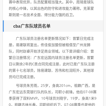
赛中表现优异，队员配置相当强大。其中，周琦是球队
的核心中锋，以其出色的防守和进攻能力著称。克莱蒙
斯则是一名技术全面、得分能力强的后卫。
cba广东队球员名单
广东队球员注册名单更新情况如下：曾繁日完成注
册，易建联将复出，佟佳俊加盟但被租借至广州龙狮
队，同时赵睿开始涉足商业领域。以下是详细介绍：曾
繁日注册情况：广东宏远国内球员注册名单更新，曾繁
日以剩余2年的C类合同完成注册，此时已是广东队注册
的第十七名球员，除易建联、苏伟和杜润旺外，其他球
员均已完成注册。
号球员朱芳雨，25岁，身高201cm，祖籍广西，是
广东宏远东莞银行队的队长，司职小前锋。他在07-08赛
季获得了双料MVP。10号球员刘晓宇，19岁，身高1米9
0，祖籍吉林长春，司职组织后卫。07-08赛季也是他的