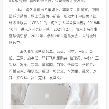
8篮板的刘礼嘉表现也不俗，只是最近才被发掘。
cba上海久事球员名单如下：郭昊文：郭昊文，中国
篮球运动员，场上位置为小前锋，现效力于中国男子篮
球职业联赛（ CBA ）的上海久事大鲨鱼俱乐部。2018年
10月，进入八一男篮一队，2021年2月，加入上海久事
篮球俱乐部，2022年，参加 NBA 选秀大会，未能被球
队选中。
上海久事男篮队员名单：高尚、宗赞、王旭、黄
旭、王潼、施宇晨、邓群飞和颜鹏共8位球员。中锋：王
哲林、冯莱、宗赞、董瀚麟。前锋：任骏威、张知垚、
可兰白克、鞠明欣。后卫：郭昊文、李添荣、戴昊、刘
铮、罗汉琛、富兰克林、袁堂文。