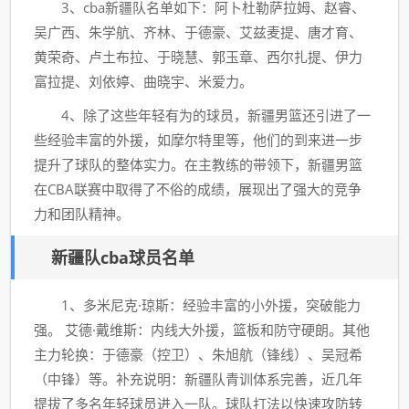
3、cba新疆队名单如下：阿卜杜勒萨拉姆、赵睿、
吴广西、朱学航、齐林、于德豪、艾兹麦提、唐才育、
黄荣奇、卢土布拉、于晓慧、郭玉章、西尔扎提、伊力
富拉提、刘依婷、曲晓宇、米爱力。
4、除了这些年轻有为的球员，新疆男篮还引进了一
些经验丰富的外援，如摩尔特里等，他们的到来进一步
提升了球队的整体实力。在主教练的带领下，新疆男篮
在CBA联赛中取得了不俗的成绩，展现出了强大的竞争
力和团队精神。
新疆队cba球员名单
1、多米尼克·琼斯：经验丰富的小外援，突破能力
强。 艾德·戴维斯：内线大外援，篮板和防守硬朗。其他
主力轮换：于德豪（控卫）、朱旭航（锋线）、吴冠希
（中锋）等。补充说明：新疆队青训体系完善，近几年
提拔了多名年轻球员进入一队。球队打法以快速攻防转