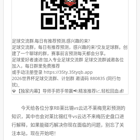
足球交流群,每日有推荐预测,感兴趣的来?
足球交流群，每日有推荐预测，感兴趣的来?交友足球群。创
建了一个聊球的群，赛事前言预测每天都会分享。
足球爱好者速进!加入专业足球交流群 足球交流群诚邀各位
加入，每日群里免费推荐
或手动注册登录 https://35ty.35tyqb.app
2026世界杯足球交流群、计划群 邀请码 880835 (同行勿
扰)_
💎【独家内幕】导师手把手带赢📢,精准推荐📈,轻松回血💰!
今天给各位分享RB莱比锡vs云达不莱梅竞彩预测的
知识，其中也会对莱比锡红牛vs云达不来梅历史盘口进
行解释，如果能碰巧解决你现在面临的问题，别忘了关
注本站，现在开始吧！