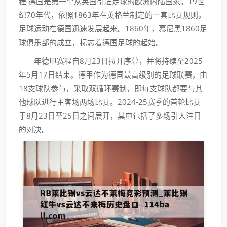
程 德国是第一个从英国引进足球的欧洲内陆国家。19世
纪70年代，依照1863年在英格兰制定的一套比赛规则，
足球运动在德国迅速发展起来。1860年，慕尼黑1860足
球俱乐部的成立，标志着德国足球的起始。
年德甲赛程自8月23日拉开序幕，并将持续至2025
年5月17日结束。德甲作为德国最高级别的足球联赛，由
18支球队参与，采取双循环赛制，即每支球队都要与其
他球队进行主客场两场比赛。2024-25赛季的首轮比赛
于8月23日至25日之间展开，其中包括了多场引人注目
的对决。