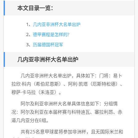
本文目录一览：
1、
几内亚非洲杯大名单出炉
2、
德甲赛程是怎样的?
3、
历届德国杯冠军
几内亚非洲杯大名单出炉
几内亚非洲杯大名单出炉，具体如下：门将：易卜
拉欣·科内（希伯尼恩斯）、阿利·凯塔（厄斯特松德）、
穆萨·卡马拉（禾洛亚）。
阿尔及利亚非洲杯大名单具体信息如下：分组情
况：阿尔及利亚在本届杯赛与科特迪瓦、塞拉利昂、赤
道几内亚分在E组。
共有25名意甲球星将参加非洲杯，且无国际米兰和