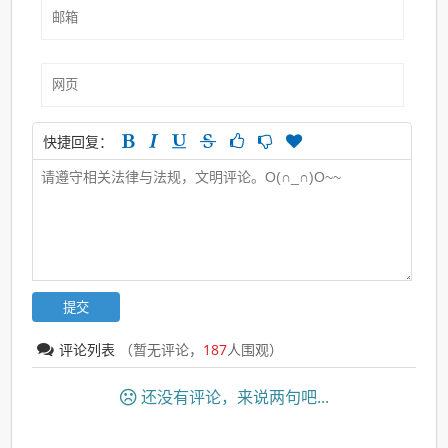
快捷回复：
评论列表
（暂无评论，
187
人围观）
还没有评论，来说两句吧...