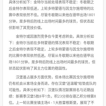
具体分析如下：金特尔当前处境表现不稳定：冬歇期之
后金特尔表现低迷，上轮多特蒙德与因戈尔施塔特的比
赛中表现依然不佳。尽管冬歇期以来他在德甲出场1801
分钟，是多特后防线上出场时间最多的球员，但状态起
伏影响了其竞技价值。
金特尔或因激烈竞争在今夏考虑转会。具体分析如
下：金特尔当前在多特蒙德的情况表现不稳定：冬歇期
之后金特尔表现不稳定，上轮多特蒙德与因戈尔施塔特
的比赛中表现依然低迷。尽管从冬歇期以来他在德甲出
场1801分钟，是多特后防线上出场时间最多的球员，但
状态起伏影响了其主力位置的稳固性。
汉堡虽占据多方面优势，但本场比赛因戈尔施塔特
仍有机会从客场全身而退，存在汉堡“送温暖”给垫底队的
可能性。具体分析如下：汉堡队情况联赛排名与近期战
绩：新赛季汉堡5胜8平1负，积23分排在德乙积分榜第8
位。上一轮比赛坐镇主场4 - 1大胜雷根斯堡，展现了不