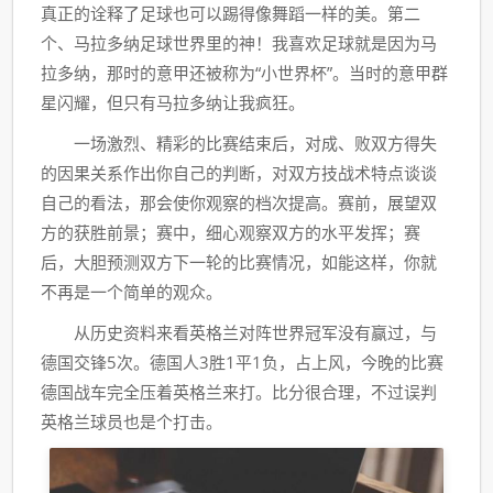
真正的诠释了足球也可以踢得像舞蹈一样的美。第二
个、马拉多纳足球世界里的神！我喜欢足球就是因为马
拉多纳，那时的意甲还被称为“小世界杯”。当时的意甲群
星闪耀，但只有马拉多纳让我疯狂。
一场激烈、精彩的比赛结束后，对成、败双方得失
的因果关系作出你自己的判断，对双方技战术特点谈谈
自己的看法，那会使你观察的档次提高。赛前，展望双
方的获胜前景；赛中，细心观察双方的水平发挥；赛
后，大胆预测双方下一轮的比赛情况，如能这样，你就
不再是一个简单的观众。
从历史资料来看英格兰对阵世界冠军没有赢过，与
德国交锋5次。德国人3胜1平1负，占上风，今晚的比赛
德国战车完全压着英格兰来打。比分很合理，不过误判
英格兰球员也是个打击。