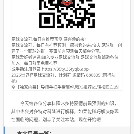
足球交流群,每日有推荐预测,感兴趣的来?
足球交流群，每日有推荐预测，感兴趣的来?交友足球群。创
建了一个聊球的群，赛事前言预测每天都会分享。
足球爱好者速进!加入专业足球交流群 足球交流群诚邀各位
加入，每日群里免费推荐
或手动注册登录 https://35ty.35tyqb.app
2026世界杯足球交流群、计划群 邀请码 880835 (同行勿
扰)_
💎【独家内幕】导师手把手带赢📢,精准推荐📈,轻松回血💰!
今天给各位分享科隆vs多特蒙德前瞻预测的知识，
其中也会对多特对科隆进行解释，如果能碰巧解决你现
在面临的问题，别忘了关注本站，现在开始吧！
本文目录一览：