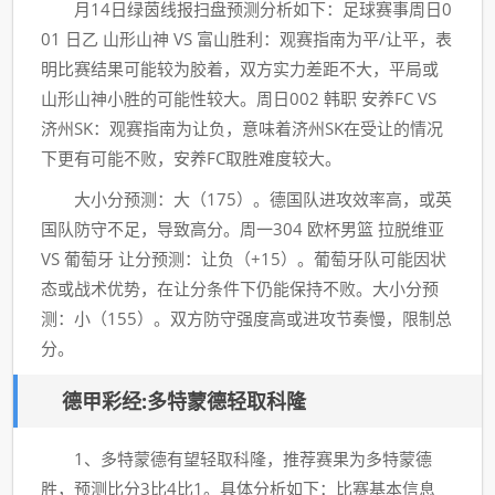
月14日绿茵线报扫盘预测分析如下：足球赛事周日0
01 日乙 山形山神 VS 富山胜利：观赛指南为平/让平，表
明比赛结果可能较为胶着，双方实力差距不大，平局或
山形山神小胜的可能性较大。周日002 韩职 安养FC VS
济州SK：观赛指南为让负，意味着济州SK在受让的情况
下更有可能不败，安养FC取胜难度较大。
大小分预测：大（175）。德国队进攻效率高，或英
国队防守不足，导致高分。周一304 欧杯男篮 拉脱维亚
VS 葡萄牙 让分预测：让负（+15）。葡萄牙队可能因状
态或战术优势，在让分条件下仍能保持不败。大小分预
测：小（155）。双方防守强度高或进攻节奏慢，限制总
分。
德甲彩经:多特蒙德轻取科隆
1、多特蒙德有望轻取科隆，推荐赛果为多特蒙德
胜，预测比分3比4比1。具体分析如下：比赛基本信息