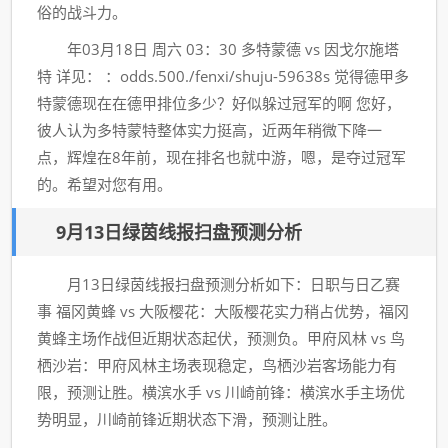
俗的战斗力。
年03月18日 周六 03：30 多特蒙德 vs 因戈尔施塔
特 详见： ：odds.500./fenxi/shuju-59638s 觉得德甲多
特蒙德现在在德甲排位多少？好似躲过冠军的啊 您好，
彼人认为多特蒙特整体实力挺高，近两年稍微下降一
点，辉煌在8年前，现在排名也就中游，嗯，是夺过冠军
的。希望对您有用。
9月13日绿茵线报扫盘预测分析
月13日绿茵线报扫盘预测分析如下：日职与日乙赛
事 福冈黄蜂 vs 大阪樱花：大阪樱花实力稍占优势，福冈
黄蜂主场作战但近期状态起伏，预测负。甲府风林 vs 鸟
栖沙岩：甲府风林主场表现稳定，鸟栖沙岩客场能力有
限，预测让胜。横滨水手 vs 川崎前锋：横滨水手主场优
势明显，川崎前锋近期状态下滑，预测让胜。