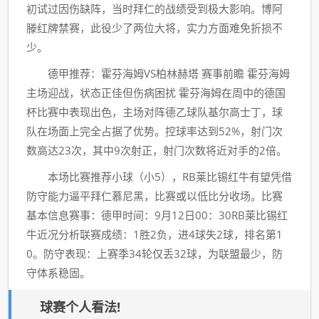
初试过因伤缺阵，当时拜仁的战绩受到极大影响。博阿
滕红牌禁赛，此役少了两位大将，实力方面难免折损不
少。
德甲推荐：霍芬海姆VS柏林赫塔 赛事前瞻 霍芬海姆
主场迎战，状态正佳但伤病困扰 霍芬海姆在周中的德国
杯比赛中表现出色，主场对阵德乙球队基尔高士丁，球
队在场面上完全占据了优势。控球率达到52%，射门次
数高达23次，其中9次射正，射门次数将近对手的2倍。
本场比赛推荐小球（小5），RB莱比锡红牛有望凭借
防守能力逼平拜仁慕尼黑，比赛或以低比分收场。比赛
基本信息赛事：德甲时间：9月12日00：30RB莱比锡红
牛近况分析联赛成绩：1胜2负，进4球失2球，排名第1
0。防守表现：上赛季34轮仅丢32球，为联盟最少，防
守体系稳固。
球赛个人看法!