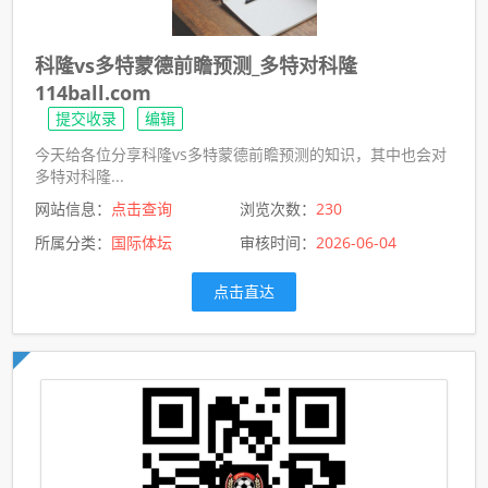
科隆vs多特蒙德前瞻预测_多特对科隆
114ball.com
提交收录
编辑
今天给各位分享科隆vs多特蒙德前瞻预测的知识，其中也会对
多特对科隆...
网站信息：
点击查询
浏览次数：
230
所属分类：
国际体坛
审核时间：
2026-06-04
点击直达